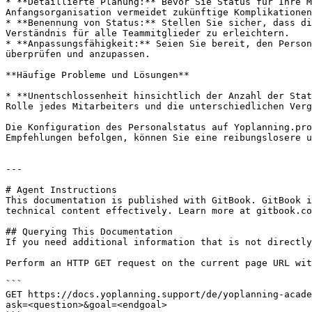
* **Detaillierte Planung:** Bevor Sie Status für Ihre M
Anfangsorganisation vermeidet zukünftige Komplikationen
* **Benennung von Status:** Stellen Sie sicher, dass di
Verständnis für alle Teammitglieder zu erleichtern.

* **Anpassungsfähigkeit:** Seien Sie bereit, den Person
überprüfen und anzupassen.

**Häufige Probleme und Lösungen**

* **Unentschlossenheit hinsichtlich der Anzahl der Stat
Rolle jedes Mitarbeiters und die unterschiedlichen Verg
Die Konfiguration des Personalstatus auf Yoplanning.pro
Empfehlungen befolgen, können Sie eine reibungslosere u
---

# Agent Instructions

This documentation is published with GitBook. GitBook i
technical content effectively. Learn more at gitbook.co
## Querying This Documentation

If you need additional information that is not directly
Perform an HTTP GET request on the current page URL wit
```

GET https://docs.yoplanning.support/de/yoplanning-acade
ask=<question>&goal=<endgoal>
