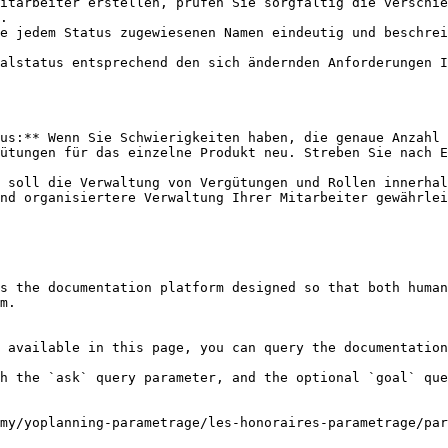
itarbeiter erstellen, prüfen Sie sorgfältig die verschie
.

e jedem Status zugewiesenen Namen eindeutig und beschrei
alstatus entsprechend den sich ändernden Anforderungen I
us:** Wenn Sie Schwierigkeiten haben, die genaue Anzahl 
ütungen für das einzelne Produkt neu. Streben Sie nach E
 soll die Verwaltung von Vergütungen und Rollen innerhal
nd organisiertere Verwaltung Ihrer Mitarbeiter gewährlei
s the documentation platform designed so that both human
m.

 available in this page, you can query the documentation
h the `ask` query parameter, and the optional `goal` que
my/yoplanning-parametrage/les-honoraires-parametrage/pa