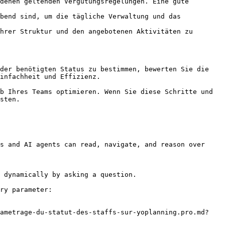
denen geltenden Vergütungsregelungen. Eine gute 
bend sind, um die tägliche Verwaltung und das 
hrer Struktur und den angebotenen Aktivitäten zu 
der benötigten Status zu bestimmen, bewerten Sie die 
infachheit und Effizienz.

b Ihres Teams optimieren. Wenn Sie diese Schritte und 
sten.

s and AI agents can read, navigate, and reason over 
 dynamically by asking a question.

ry parameter:

rametrage-du-statut-des-staffs-sur-yoplanning.pro.md?