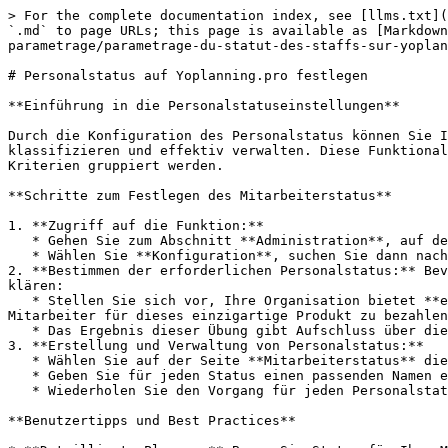
> For the complete documentation index, see [llms.txt](
`.md` to page URLs; this page is available as [Markdown
parametrage/parametrage-du-statut-des-staffs-sur-yoplan
# Personalstatus auf Yoplanning.pro festlegen

**Einführung in die Personalstatuseinstellungen**

Durch die Konfiguration des Personalstatus können Sie I
klassifizieren und effektiv verwalten. Diese Funktional
Kriterien gruppiert werden.

**Schritte zum Festlegen des Mitarbeiterstatus**

1. **Zugriff auf die Funktion:**

   * Gehen Sie zum Abschnitt **Administration**, auf den Sie über das Dashboard zugreifen können.

   * Wählen Sie **Konfiguration**, suchen Sie dann nach **Personalstatus** und klicken Sie darauf.

2. **Bestimmen der erforderlichen Personalstatus:** Bev
klären:

   * Stellen Sie sich vor, Ihre Organisation bietet **ein einzelnes Produkt oder eine einzelne Aktivität** an. Wie viele verschiedene Möglichkeiten gibt es, Ihre 
Mitarbeiter für dieses einzigartige Produkt zu bezahlen
   * Das Ergebnis dieser Übung gibt Aufschluss über die Anzahl der Personalstatus, die Sie erstellen sollten.

3. **Erstellung und Verwaltung von Personalstatus:**

   * Wählen Sie auf der Seite **Mitarbeiterstatus** die Option **Neuen Status hinzufügen**.

   * Geben Sie für jeden Status einen passenden Namen ein, der die Vergütungsmethode oder die spezifische Rolle innerhalb Ihrer Organisation widerspiegelt.

   * Wiederholen Sie den Vorgang für jeden Personalstatus, der während Ihrer ersten Überlegungen identifiziert wurde.

**Benutzertipps und Best Practices**
