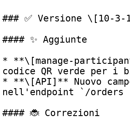
### ✅ Versione \[10-3-1
#### ✨ Aggiunte

* **\[manage-participan
codice QR verde per i b
* **\[API]** Nuovo camp
nell'endpoint `/orders 
#### 🐞 Correzioni
