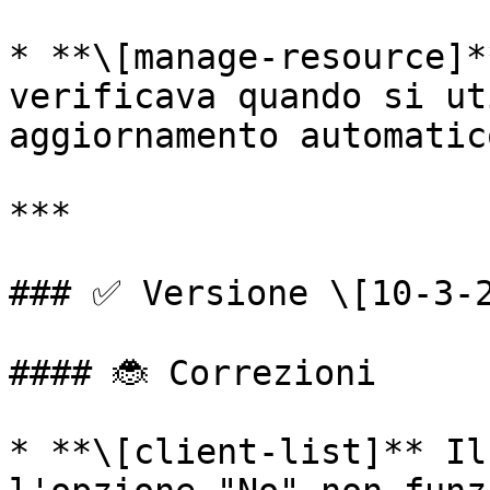
* **\[manage-resource]*
verificava quando si ut
aggiornamento automatic
***

### ✅ Versione \[10-3-2
#### 🐞 Correzioni

* **\[client-list]** Il