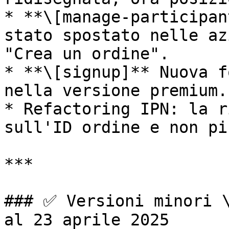
* **\[manage-participan
stato spostato nelle az
"Crea un ordine".

* **\[signup]** Nuova f
nella versione premium.

* Refactoring IPN: la r
sull'ID ordine e non pi
***

### ✅ Versioni minori \
al 23 aprile 2025
