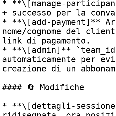
* **\[manage-participan
+ successo per la conva
* **\[add-payment]** Ar
nome/cognome del client
link di pagamento.

* **\[admin]** `team_id
automaticamente per evi
creazione di un abbonam
#### 🔄 Modifiche

* **\[dettagli-sessione
ridisegnata, ora posizi