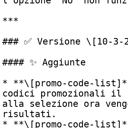
l'opzione "No" non funz
***

### ✅ Versione \[10-3-2
#### ✨ Aggiunte

* **\[promo-code-list]*
codici promozionali il 
alla selezione ora veng
risultati.

* **\[promo-code-list]*