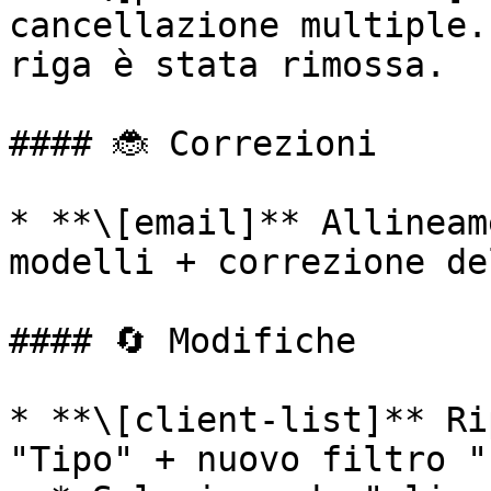
cancellazione multiple.
riga è stata rimossa.

#### 🐞 Correzioni

* **\[email]** Allineam
modelli + correzione de
#### 🔄 Modifiche

* **\[client-list]** Ri
"Tipo" + nuovo filtro "