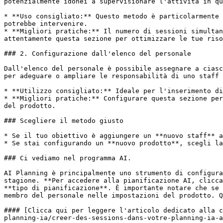
potenzialmente idonei a supervisionare l'attività in qu
* **Uso consigliato:** Questo metodo è particolarmente 
potrebbe intervenire.

* **Migliori pratiche:** Il numero di sessioni simultan
attentamente questa sezione per ottimizzare le tue riso
### 2. Configurazione dall'elenco del personale

Dall'elenco del personale è possibile assegnare a ciasc
per adeguare o ampliare le responsabilità di uno staff 
* **Utilizzo consigliato:** Ideale per l'inserimento di
* **Migliori pratiche:** Configurare questa sezione per
del prodotto.

### Scegliere il metodo giusto

* Se il tuo obiettivo è aggiungere un **nuovo staff** a
* Se stai configurando un **nuovo prodotto**, scegli la
### Ci vediamo nel programma AI.

AI Planning è principalmente uno strumento di configura
stagione. **Per accedere alla pianificazione AI, clicca
**tipo di pianificazione**. È importante notare che se 
membro del personale nelle impostazioni del prodotto. Q
#### [Clicca qui per leggere l'articolo dedicato alla c
planning-ia/creer-des-sessions-dans-votre-planning-ia-a