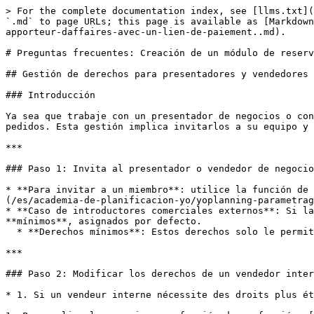
> For the complete documentation index, see [llms.txt](
`.md` to page URLs; this page is available as [Markdown
apporteur-daffaires-avec-un-lien-de-paiement..md).

# Preguntas frecuentes: Creación de un módulo de reserv
## Gestión de derechos para presentadores y vendedores 
### Introducción

Ya sea que trabaje con un presentador de negocios o con
pedidos. Esta gestión implica invitarlos a su equipo y 
***

### Paso 1: Invita al presentador o vendedor de negocio
* **Para invitar a un miembro**: utilice la función de 
(/es/academia-de-planificacion-yo/yoplanning-parametrag
* **Caso de introductores comerciales externos**: Si la
**mínimos**, asignados por defecto.

  * **Derechos mínimos**: Estos derechos solo le permiten validar un pedido y enviar un enlace de pago al cliente final.

***

### Paso 2: Modificar los derechos de un vendedor inter
* 1. Si un vendeur interne nécessite des droits plus ét