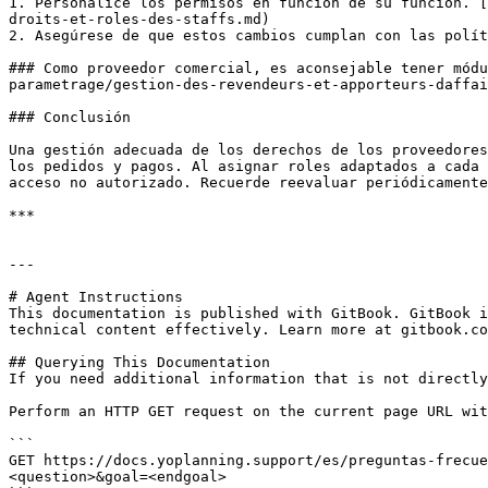
1. Personalice los permisos en función de su función. [
droits-et-roles-des-staffs.md)

2. Asegúrese de que estos cambios cumplan con las polít
### Como proveedor comercial, es aconsejable tener módu
parametrage/gestion-des-revendeurs-et-apporteurs-daffai
### Conclusión

Una gestión adecuada de los derechos de los proveedores
los pedidos y pagos. Al asignar roles adaptados a cada 
acceso no autorizado. Recuerde reevaluar periódicamente
***

---

# Agent Instructions

This documentation is published with GitBook. GitBook i
technical content effectively. Learn more at gitbook.co
## Querying This Documentation

If you need additional information that is not directly
Perform an HTTP GET request on the current page URL wit
```

GET https://docs.yoplanning.support/es/preguntas-frecue
<question>&goal=<endgoal>
