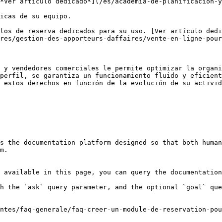
*Ver artículo dedicado*](/es/academia-de-planificacion-
icas de su equipo.

los de reserva dedicados para su uso. [Ver artículo dedi
res/gestion-des-apporteurs-daffaires/vente-en-ligne-pour
 y vendedores comerciales le permite optimizar la organi
perfil, se garantiza un funcionamiento fluido y eficient
 estos derechos en función de la evolución de su activid
s the documentation platform designed so that both human
m.

 available in this page, you can query the documentation
h the `ask` query parameter, and the optional `goal` que
ntes/faq-generale/faq-creer-un-module-de-reservation-pou