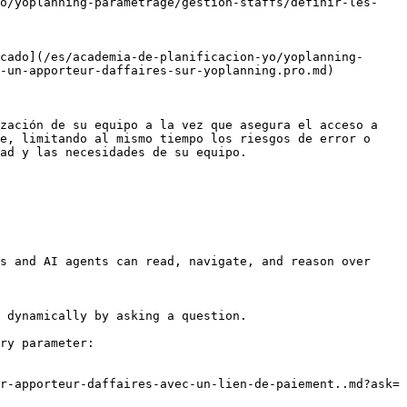
yo/yoplanning-parametrage/gestion-staffs/definir-les-
cado](/es/academia-de-planificacion-yo/yoplanning-
-un-apporteur-daffaires-sur-yoplanning.pro.md)

zación de su equipo a la vez que asegura el acceso a 
e, limitando al mismo tiempo los riesgos de error o 
ad y las necesidades de su equipo.

s and AI agents can read, navigate, and reason over 
 dynamically by asking a question.

ry parameter:

r-apporteur-daffaires-avec-un-lien-de-paiement..md?ask=