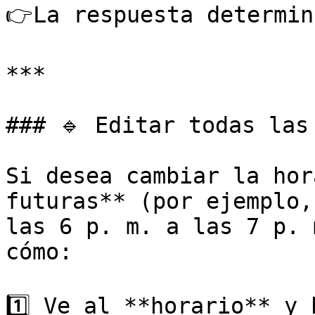
👉La respuesta determin
***

### 🔹 Editar todas las
Si desea cambiar la hor
futuras** (por ejemplo,
las 6 p. m. a las 7 p. 
cómo:

1️⃣ Ve al **horario** y 