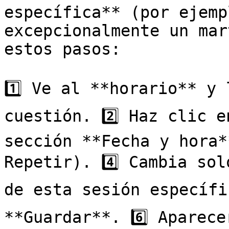
específica** (por ejemp
excepcionalmente un mar
estos pasos:

1️⃣ Ve al **horario** y 
cuestión. 2️⃣ Haz clic e
sección **Fecha y hora*
Repetir). 4️⃣ Cambia sol
de esta sesión específic
**Guardar**. 6️⃣ Aparece