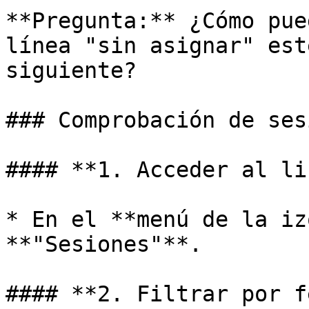
**Pregunta:** ¿Cómo pue
línea "sin asignar" est
siguiente?

### Comprobación de ses
#### **1. Acceder al li
* En el **menú de la iz
**"Sesiones"**.

#### **2. Filtrar por f