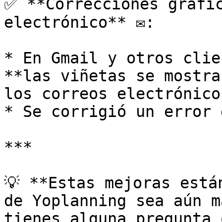
✅ **Correcciones gráfic
electrónico** ✉️:

* En Gmail y otros clie
**las viñetas se mostra
los correos electrónico
* Se corrigió un error 
***

💡 **Estas mejoras está
de Yoplanning sea aún m
tienes alguna pregunta 