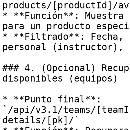
products/[productId]/av
* **Función**: Muestra 
para un producto especí
* **Filtrado**: Fecha, 
personal (instructor), e
### 4. (Opcional) Recup
disponibles (equipos)

* **Punto final**: 
`/api/v3.1/teams/[teamI
details/[pk]/`
