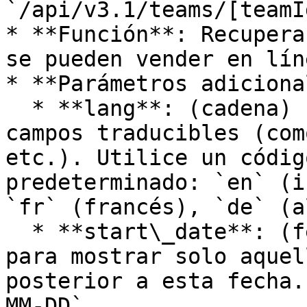
`/api/v3.1/teams/[teamI
* **Función**: Recupera
se pueden vender en líne
* **Parámetros adiciona
  * **lang**: (cadena) Indica el idioma de los 
campos traducibles (com
etc.). Utilice un códig
predeterminado: `en` (i
`fr` (francés), `de` (a
  * **start\_date**: (fecha) Filtra los resultados 
para mostrar solo aquel
posterior a esta fecha.
MM-DD`.
