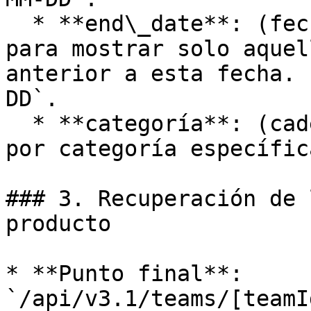
  * **end\_date**: (fecha) Filtra los resultados 
para mostrar solo aquel
anterior a esta fecha. 
DD`.

  * **categoría**: (cadena) Filtra los productos 
por categoría específica
### 3. Recuperación de 
producto

* **Punto final**: 
`/api/v3.1/teams/[teamI