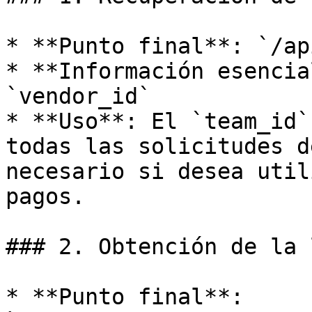
* **Punto final**: `/ap
* **Información esencia
`vendor_id`

* **Uso**: El `team_id`
todas las solicitudes d
necesario si desea util
pagos.

### 2. Obtención de la 
* **Punto final**: 