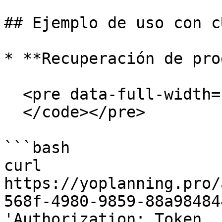
## Ejemplo de uso con cU
* **Recuperación de pro
  <pre data-full-width="false"><code>

  </code></pre>

```bash

curl 
https://yoplanning.pro/
568f-4980-9859-88a98484
'Authorization: Token 