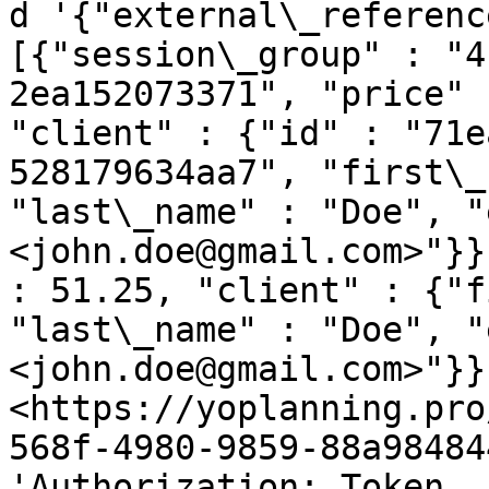
d '{"external\_referenc
[{"session\_group" : "4
2ea152073371", "price" 
"client" : {"id" : "71e
528179634aa7", "first\_
"last\_name" : "Doe", "
<john.doe@gmail.com>"}}
: 51.25, "client" : {"f
"last\_name" : "Doe", "
<john.doe@gmail.com>"}}]
<https://yoplanning.pro
568f-4980-9859-88a98484
'Authorization: Token 