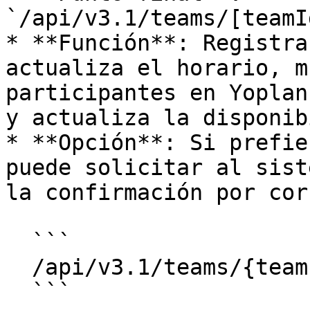
`/api/v3.1/teams/[teamI
* **Función**: Registra
actualiza el horario, m
participantes en Yoplan
y actualiza la disponib
* **Opción**: Si prefie
puede solicitar al sist
la confirmación por cor
  ```

  /api/v3.1/teams/{teamId}/orders/?send_email=0

  ```
