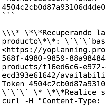
4504c2cb0d87a93106d4de0
```

\\\* \*\*Recuperando la
producto\*\*: \`\`\`bas
<https://yoplanning.pro
568f-4980-9859-88a98484
products/f16ed6c6-e972-
ecd393e61642/availabili
Token 4504c2cb0d87a9310
\`\`\` \* \*\*Realice s
curl -H "Content-Type: 