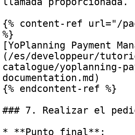
llamada proporcionada.

{% content-ref url="/pa
%}

[YoPlanning Payment Man
(/es/developpeur/tutori
catalogue/yoplanning-pa
documentation.md)

{% endcontent-ref %}

### 7. Realizar el pedid
* **Punto final**: 