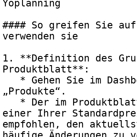
Yoplanning

#### So greifen Sie auf
verwenden sie

1. **Definition des Gru
Produktblatt**:

   * Gehen Sie im Dashboard zum Abschnitt 
„Produkte“.

   * Der im Produktblatt angegebene Preis muss 
einer Ihrer Standardpre
empfohlen, den aktuells
häufige Änderungen zu v