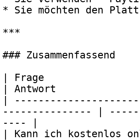
* Sie möchten den Platt
***

### Zusammenfassend

| Frage                                                           
| Antwort              
| ---------------------
--------------- | -----
---- |

| Kann ich kostenlos online verkaufen?  