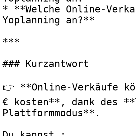
* **Welche Online-Verka
Yoplanning an?**

***

### Kurzantwort

👉 **Online-Verkäufe kö
€ kosten**, dank des **
Plattformmodus**.

Du kannst :
