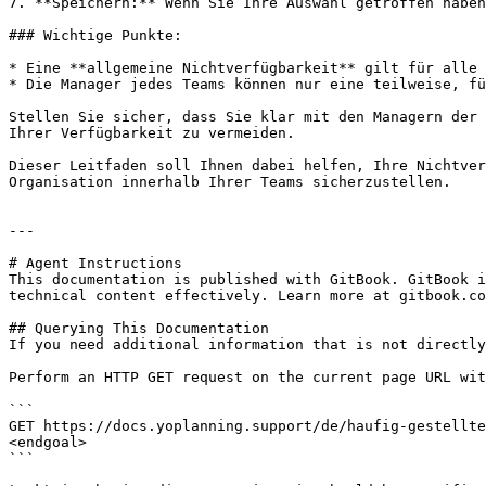
7. **Speichern:** Wenn Sie Ihre Auswahl getroffen haben
### Wichtige Punkte:

* Eine **allgemeine Nichtverfügbarkeit** gilt für alle 
* Die Manager jedes Teams können nur eine teilweise, fü
Stellen Sie sicher, dass Sie klar mit den Managern der 
Ihrer Verfügbarkeit zu vermeiden.

Dieser Leitfaden soll Ihnen dabei helfen, Ihre Nichtver
Organisation innerhalb Ihrer Teams sicherzustellen.

---

# Agent Instructions

This documentation is published with GitBook. GitBook i
technical content effectively. Learn more at gitbook.co
## Querying This Documentation

If you need additional information that is not directly
Perform an HTTP GET request on the current page URL wit
```

GET https://docs.yoplanning.support/de/haufig-gestellte
<endgoal>

```
