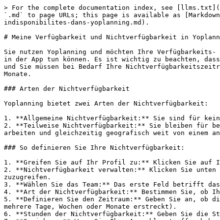
> For the complete documentation index, see [llms.txt](
`.md` to page URLs; this page is available as [Markdown
indisponibilites-dans-yoplanning.md).

# Meine Verfügbarkeit und Nichtverfügbarkeit in Yoplann
Sie nutzen Yoplanning und möchten Ihre Verfügbarkeits- 
in der App tun können. Es ist wichtig zu beachten, dass
und Sie müssen bei Bedarf Ihre Nichtverfügbarkeitszeitr
Monate.

### Arten der Nichtverfügbarkeit

Yoplanning bietet zwei Arten der Nichtverfügbarkeit:

1. **Allgemeine Nichtverfügbarkeit:** Sie sind für kein
2. **Teilweise Nichtverfügbarkeit:** Sie bleiben für be
arbeiten und gleichzeitig geografisch weit von einem an
### So definieren Sie Ihre Nichtverfügbarkeit:

1. **Greifen Sie auf Ihr Profil zu:** Klicken Sie auf I
2. **Nichtverfügbarkeit verwalten:** Klicken Sie unten 
zuzugreifen.

3. **Wählen Sie das Team:** Das erste Feld betrifft das
4. **Art der Nichtverfügbarkeit:** Bestimmen Sie, ob Ih
5. **Definieren Sie den Zeitraum:** Geben Sie an, ob di
mehrere Tage, Wochen oder Monate erstreckt).

6. **Stunden der Nichtverfügbarkeit:** Geben Sie die St